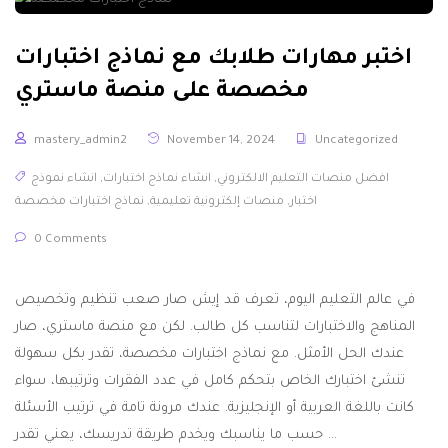
اختبر مهارات طلابك مع نماذج اختبارات
مخصصة على منصة ماستري
mastery_admin2
November 14, 2024
Uncategorized
افضل منصات التعليم الالكتروني
,
انشاء نماذج اختبارات
,
انشاء نموذج
اختبار
,
منصات إلكترونية تعليمية
,
نماذج اختبارات مخصصة
0 Comments
في عالم التعليم اليوم، تعرف قد إيش صار صعب تنظيم وتخصيص
المناهج والاختبارات لتناسب كل طالب. لكن مع منصة ماستري، صار
عندك الحل الأمثل. مع نماذج اختبارات مخصصة، تقدر بكل سهولة
تنشئ اختبارك الخاص بتحكم كامل في عدد الفقرات وترتيبها، سواء
كانت باللغة العربية أو الإنجليزية. عندك مرونة تامة في ترتيب الأسئلة
حسب ما يناسبك ويخدم طريقة تدريسك، يعني تقدر …